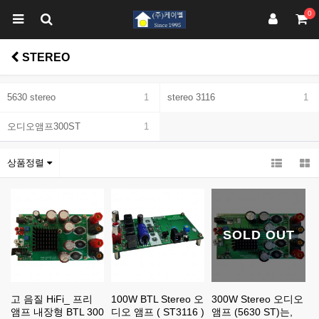
0
STEREO
5630 stereo
1
stereo 3116
1
오디오앰프300ST
1
상품정렬
SOLD OUT
고 음질 HiFi_ 프리
100W BTL Stereo 오
300W Stereo 오디오
앰프 내장형 BTL 300
디오 앰프 ( ST3116 )
앰프 (5630 ST)는,