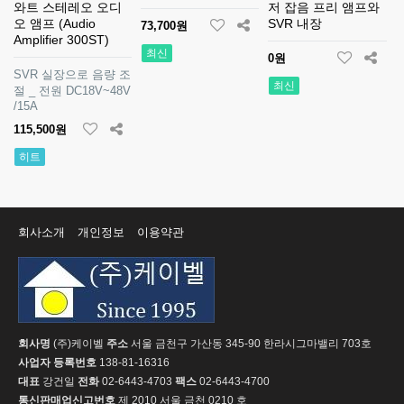
와트 스테레오 오디
저 잡음 프리 앰프와
오 앰프 (Audio
SVR 내장
73,700원
Amplifier 300ST)
최신
0원
SVR 실장으로 음량 조
최신
절 _ 전원 DC18V~48V
/15A
115,500원
히트
회사소개
개인정보
이용약관
회사명
(주)케이벨
주소
서울 금천구 가산동 345-90 한라시그마밸리 703호
사업자 등록번호
138-81-16316
대표
강건일
전화
02-6443-4703
팩스
02-6443-4700
통신판매업신고번호
제 2010 서울 금천 0210 호