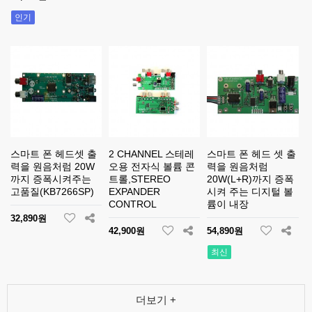
인기
스마트 폰 헤드셋 출
2 CHANNEL 스테레
스마트 폰 헤드 셋 출
력을 원음처럼 20W
오용 전자식 볼륨 콘
력을 원음처럼
까지 증폭시켜주는
트롤,STEREO
20W(L+R)까지 증폭
고품질(KB7266SP)
EXPANDER
시켜 주는 디지털 볼
CONTROL
륨이 내장
32,890원
42,900원
54,890원
최신
더보기 +