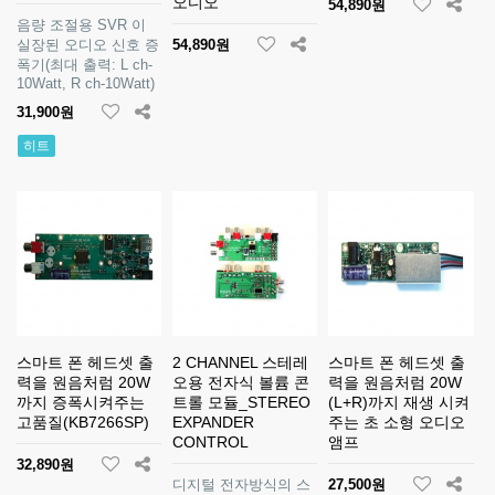
오디오
54,890원
음량 조절용 SVR 이
실장된 오디오 신호 증
54,890원
폭기(최대 출력: L ch-
10Watt, R ch-10Watt)
31,900원
히트
스마트 폰 헤드셋 출
2 CHANNEL 스테레
스마트 폰 헤드셋 출
력을 원음처럼 20W
오용 전자식 볼륨 콘
력을 원음처럼 20W
까지 증폭시켜주는
트롤 모듈_STEREO
(L+R)까지 재생 시켜
고품질(KB7266SP)
EXPANDER
주는 초 소형 오디오
CONTROL
앰프
32,890원
디지털 전자방식의 스
27,500원