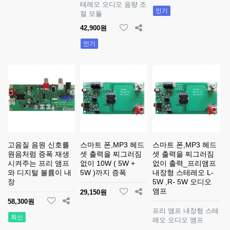
테레오 오디오 음량 조
인기
절 모듈
42,900원
인기
고음질 음원 신호를
스마트 폰,MP3 헤드
스마트 폰,MP3 헤드
원음처럼 증폭 재생
셋 출력을 찌그러짐
셋 출력을 찌그러짐
시켜주는 프리 앰프
없이 10W ( 5W +
없이 출력_프리앰프
와 디지털 볼륨이 내
5W )까지 증폭
내장형 스테레오 L-
장
5W ,R- 5W 오디오
앰프
29,150원
58,300원
프리 앰프 내장형 스테
최신
레오 오디오 앰프