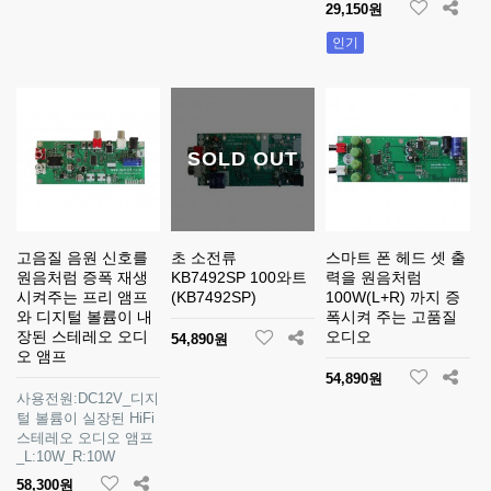
29,150원
인기
SOLD OUT
고음질 음원 신호를
초 소전류
스마트 폰 헤드 셋 출
원음처럼 증폭 재생
KB7492SP 100와트
력을 원음처럼
시켜주는 프리 앰프
(KB7492SP)
100W(L+R) 까지 증
와 디지털 볼륨이 내
폭시켜 주는 고품질
장된 스테레오 오디
오디오
54,890원
오 앰프
54,890원
사용전원:DC12V_디지
털 볼륨이 실장된 HiFi
스테레오 오디오 앰프
_L:10W_R:10W
58,300원