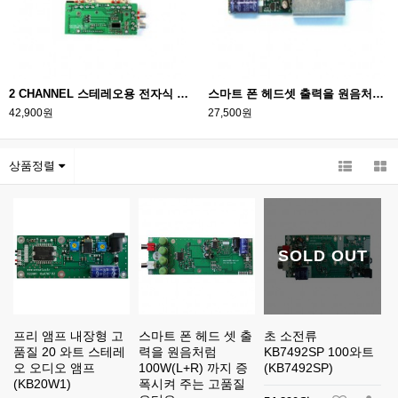
2 CHANNEL 스테레오용 전자식 볼륨 콘트롤 모듈_STEREO EXPANDER CONTROL
스마트 폰 헤드셋 출력을 원음처럼 20W (L+R)까지 재생 시켜주는 초 소형 오디오 앰프
42,900원
27,500원
상품정렬
SOLD OUT
프리 앰프 내장형 고
스마트 폰 헤드 셋 출
초 소전류
품질 20 와트 스테레
력을 원음처럼
KB7492SP 100와트
오 오디오 앰프
100W(L+R) 까지 증
(KB7492SP)
(KB20W1)
폭시켜 주는 고품질